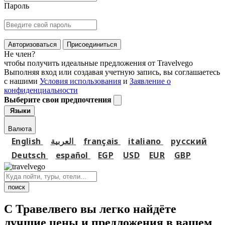
Пароль
Авторизоваться
Присоединиться
Не член?
чтобы получить идеальные предложения от Travelvego
Выполняя вход или создавая учетную запись, вы соглашаетесь
с нашими
Условия использования
и
Заявление о
конфиденциальности
Выберите свои предпочтения
Языки
Валюта
English
العربية
français
italiano
русский
Deutsch
español
EGP
USD
EUR
GBP
поиск
С Травелвего вы легко найдёте
лучшие цены и предложения в вашем