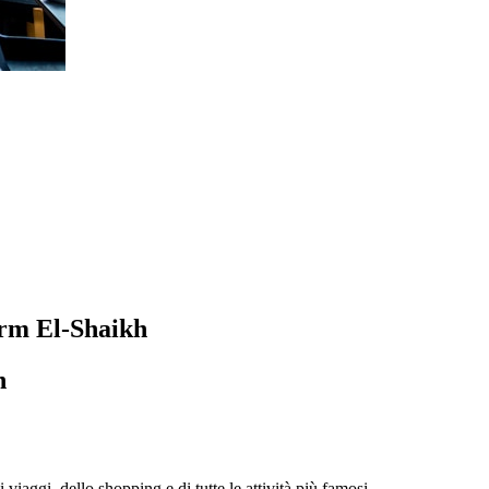
harm El-Shaikh
h
i viaggi, dello shopping e di tutte le attività più famosi.