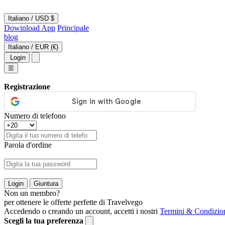
Italiano
/
USD $
Dowinload App
Principale
blog
Italiano
/
EUR (€)
Login
☰
Registrazione
Numero di telefono
Parola d'ordine
Login
Giuntura
Non un membro?
per ottenere le offerte perfette di Travelvego
Accedendo o creando un account, accetti i nostri
Termini & Condizio
Scegli la tua preferenza