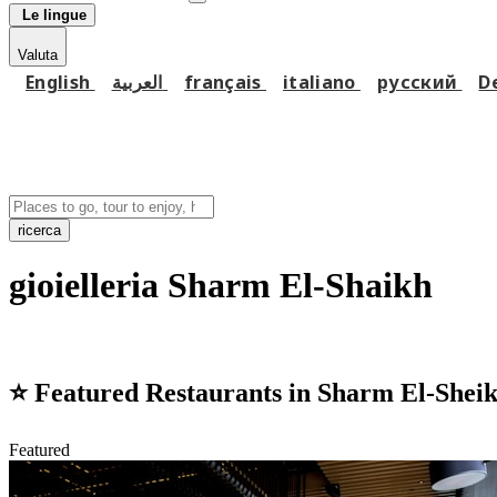
Le lingue
Valuta
English
العربية
français
italiano
русский
D
ricerca
gioielleria Sharm El-Shaikh
⭐
Featured Restaurants in Sharm El-Shei
Featured