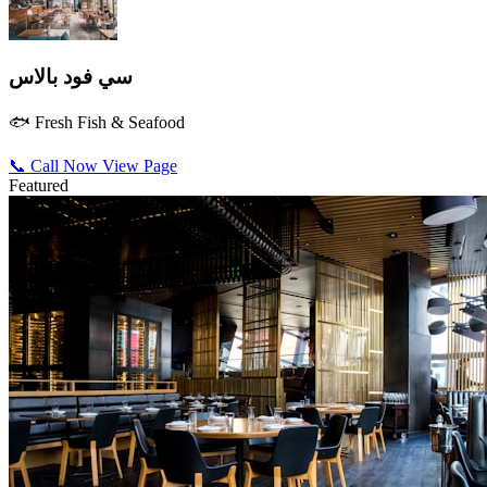
سي فود بالاس
🐟 Fresh Fish & Seafood
📞 Call Now
View Page
Featured