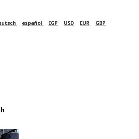
eutsch
español
EGP
USD
EUR
GBP
kh