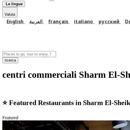
Le lingue
Valuta
English
العربية
français
italiano
русский
D
ricerca
centri commerciali Sharm El-S
⭐
Featured Restaurants in Sharm El-Shei
Featured