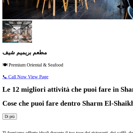
مطعم بريميم شيف
🍽️ Premium Oriental & Seafood
📞 Call Now
View Page
Le 12 migliori attività che puoi fare in S
Cose che puoi fare dentro Sharm El-Shaik
Di più
Ti forniamo offerte ideali durante il tuo tour dei ristoranti, dei caffè, de