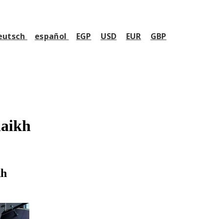
eutsch
español
EGP
USD
EUR
GBP
haikh
kh