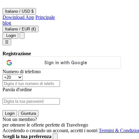
Italiano
/
USD $
Dowinload App
Principale
blog
Italiano
/
EUR (€)
Login
☰
Registrazione
Numero di telefono
Parola d'ordine
Login
Giuntura
Non un membro?
per ottenere le offerte perfette di Travelvego
Accedendo o creando un account, accetti i nostri
Termini & Condizio
Scegli la tua preferenza