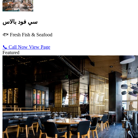
سي فود بالاس
🐟 Fresh Fish & Seafood
📞 Call Now
View Page
Featured