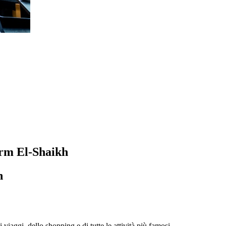
harm El-Shaikh
h
i viaggi, dello shopping e di tutte le attività più famosi.