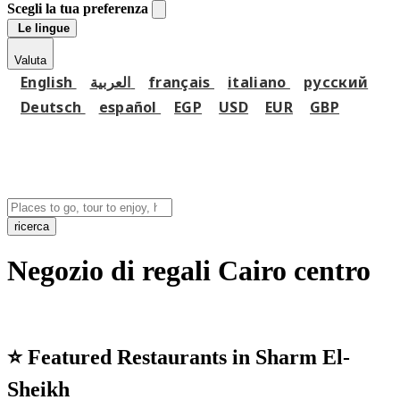
Scegli la tua preferenza
Le lingue
Valuta
English
العربية
français
italiano
русский
Deutsch
español
EGP
USD
EUR
GBP
ricerca
Negozio di regali Cairo centro
⭐
Featured Restaurants in Sharm El-
Sheikh