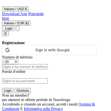
Italiano
/
USD $
Dowinload App
Principale
blog
Italiano
/
EUR (€)
Login
☰
Registrazione
Numero di telefono
Parola d'ordine
Login
Giuntura
Non un membro?
per ottenere le offerte perfette di Travelvego
Accedendo o creando un account, accetti i nostri
Termini &
Condizioni
E
Informativa sulla Privacy