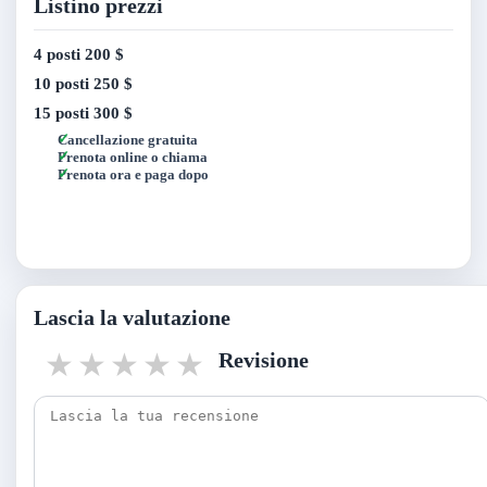
Listino prezzi
4 posti
200 $
10 posti
250 $
15 posti
300 $
Cancellazione gratuita
Prenota online o chiama
Prenota ora e paga dopo
Lascia la valutazione
1 star
2 stars
3 stars
4 stars
5 stars
Revisione