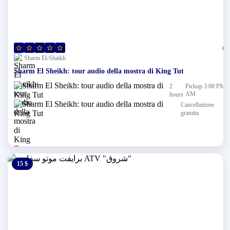
(0)
Sharm El-Shaikh
Sharm El Sheikh: tour audio della mostra di King Tut
2
Pickup 3:00 PM
AM
hours
Cancellazione
gratuita
15 $
0 $