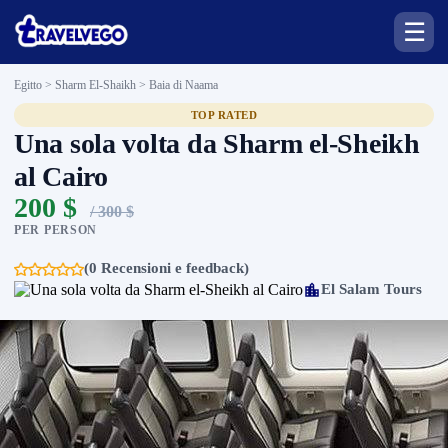
☰
Egitto > Sharm El-Shaikh >
Baia di Naama
TOP RATED
Una sola volta da Sharm el-Sheikh
al Cairo
200 $
/ 300 $
PER PERSON
(0 Recensioni e feedback)
El Salam Tours