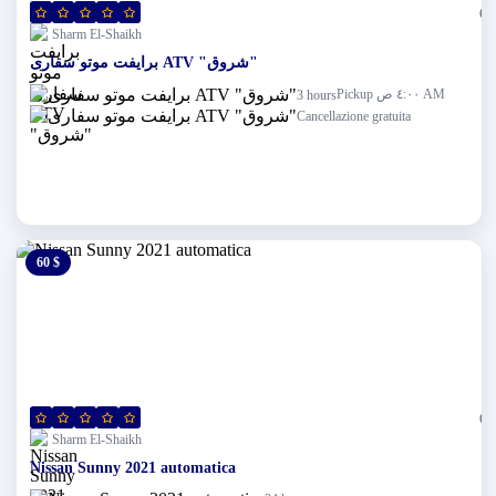
(0)
Sharm El-Shaikh
برايفت موتو سفارى ATV "شروق"
Pickup ٤:٠٠ ص AM
3 hours
Cancellazione gratuita
60 $
0 $
(0)
Sharm El-Shaikh
Nissan Sunny 2021 automatica