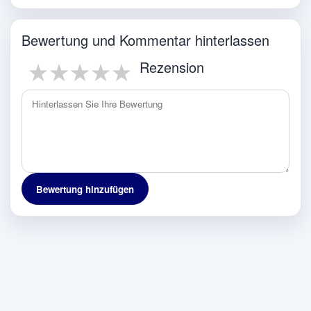
Bewertung und Kommentar hinterlassen
1 star
2 stars
3 stars
4 stars
5 stars
Rezension
Bewertung hinzufügen