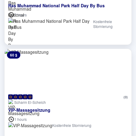
Ras Muhammad National Park Half Day By Bus
7 hours
Kostenfreie
Stornierung
60 $
0 $
(0)
Scharm El-Scheich
VIP-Massagesitzung
1 hours
Kostenfreie Stornierung