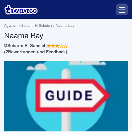
Previous
Nex
☰
Ägypten > Scharm El-Scheich >
Naama bay
Naama Bay
Scharm El-Scheich
(2Bewertungen und Feedback)