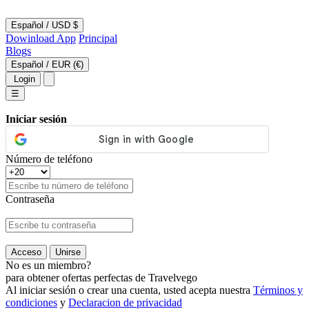
Español
/
USD $
Dowinload App
Principal
Blogs
Español
/
EUR (€)
Login
☰
Iniciar sesión
Número de teléfono
Contraseña
Acceso
Unirse
No es un miembro?
para obtener ofertas perfectas de Travelvego
Al iniciar sesión o crear una cuenta, usted acepta nuestra
Términos y
condiciones
y
Declaracion de privacidad