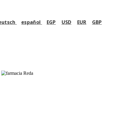
eutsch
español
EGP
USD
EUR
GBP