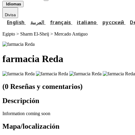
Idiomas
Divisa
English
العربية
français
italiano
русский
D
Egipto > Sharm El-Sheij >
Mercado Antiguo
farmacia Reda
(0 Reseñas y comentarios)
Descripción
Information coming soon
Mapa/localización