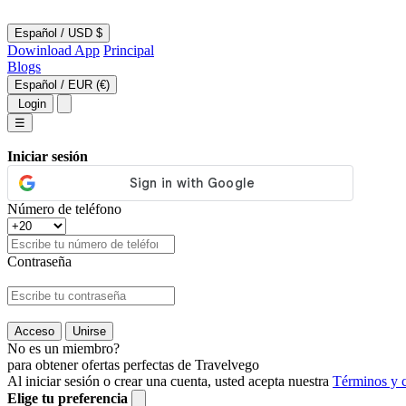
Español
/
USD $
Dowinload App
Principal
Blogs
Español
/
EUR (€)
Login
☰
Iniciar sesión
Número de teléfono
Contraseña
Acceso
Unirse
No es un miembro?
para obtener ofertas perfectas de Travelvego
Al iniciar sesión o crear una cuenta, usted acepta nuestra
Términos y 
Elige tu preferencia