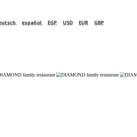
eutsch
español
EGP
USD
EUR
GBP