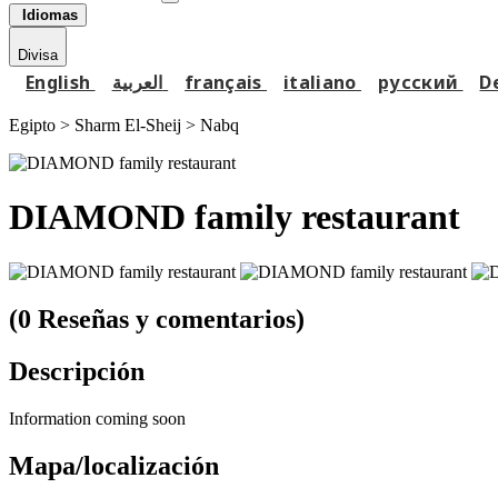
Idiomas
Divisa
English
العربية
français
italiano
русский
D
Egipto > Sharm El-Sheij >
Nabq
DIAMOND family restaurant
(0 Reseñas y comentarios)
Descripción
Information coming soon
Mapa/localización