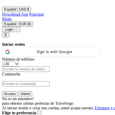
Español
/
USD $
Dowinload App
Principal
Blogs
Español
/
EUR (€)
Login
☰
Iniciar sesión
Número de teléfono
Contraseña
Acceso
Unirse
No es un miembro?
para obtener ofertas perfectas de Travelvego
Al iniciar sesión o crear una cuenta, usted acepta nuestra
Términos y 
Elige tu preferencia