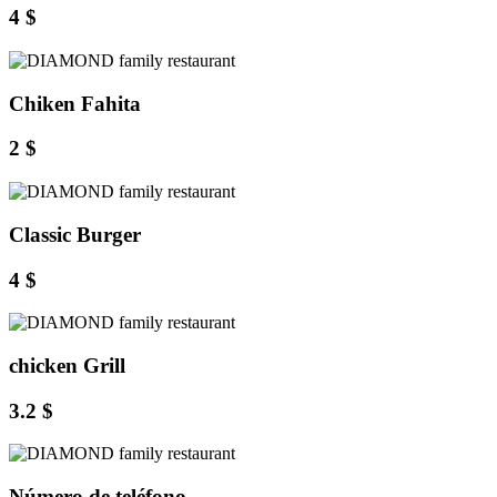
4 $
Chiken Fahita
2 $
Classic Burger
4 $
chicken Grill
3.2 $
Número de teléfono