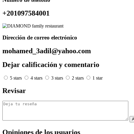
+201097584001
Dirección de correo electrónico
mohamed_3adil@yahoo.com
Dejar calificación y comentario
5 stars
4 stars
3 stars
2 stars
1 star
Revisar
A
Opiniones de los usuarios