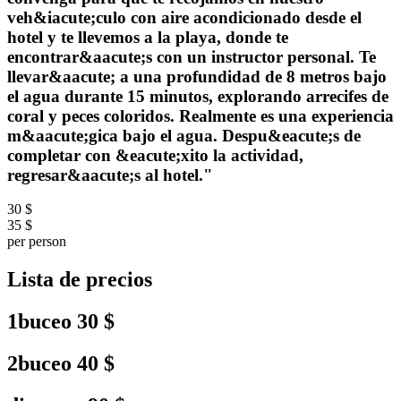
veh&iacute;culo con aire acondicionado desde el
hotel y te llevemos a la playa, donde te
encontrar&aacute;s con un instructor personal. Te
llevar&aacute; a una profundidad de 8 metros bajo
el agua durante 15 minutos, explorando arrecifes de
coral y peces coloridos. Realmente es una experiencia
m&aacute;gica bajo el agua. Despu&eacute;s de
completar con &eacute;xito la actividad,
regresar&aacute;s al hotel."
30 $
35 $
per person
Lista de precios
1buceo
30 $
2buceo
40 $