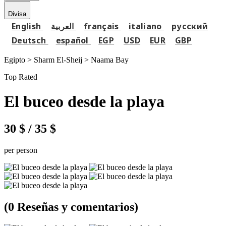
Divisa
English
العربية
français
italiano
русский
Deutsch
español
EGP
USD
EUR
GBP
Egipto > Sharm El-Sheij >
Naama Bay
Top Rated
El buceo desde la playa
30 $
/ 35 $
per person
(0 Reseñas y comentarios)