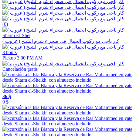
(0)
Sharm El-Sheij
كار باجى مع ركوب الجمال فى صحراء شرم الشيخ ( غروب )
3 hours
Pickup 3:00 PM AM
Cancelación gratis
36 $
0 $