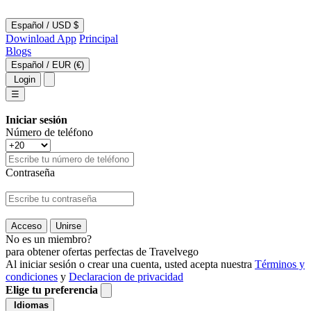
Español
/
USD $
Dowinload App
Principal
Blogs
Español
/
EUR (€)
Login
☰
Iniciar sesión
Número de teléfono
Contraseña
Acceso
Unirse
No es un miembro?
para obtener ofertas perfectas de Travelvego
Al iniciar sesión o crear una cuenta, usted acepta nuestra
Términos y
condiciones
y
Declaracion de privacidad
Elige tu preferencia
Idiomas