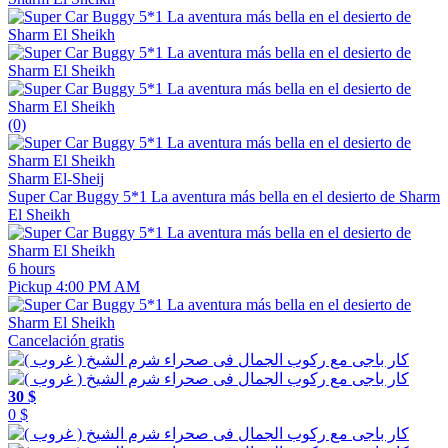
(0)
Sharm El-Sheij
Super Car Buggy 5*1 La aventura más bella en el desierto de Sharm
El Sheikh
6 hours
Pickup 4:00 PM AM
Cancelación gratis
30 $
0 $