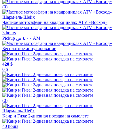
(0)
Шарм-эль-Шейх
Частное мотосафари на квадроциклах ATV «Восход»
3 hours
Pickup ٤:٠٠ ص AM
Бесплатное аннулирование
420 $
0 $
(0)
Шарм-эль-Шейх
Каир и Гиза: 2-дневная поездка на самолете
40 hours