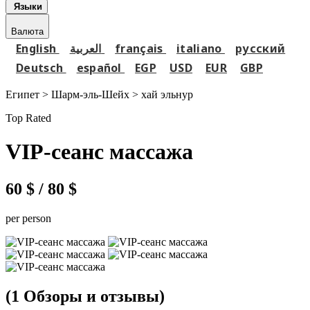
Языки
Валюта
English
العربية
français
italiano
русский
Deutsch
español
EGP
USD
EUR
GBP
Египет > Шарм-эль-Шейх >
хай эльнур
Top Rated
VIP-сеанс массажа
60 $
/ 80 $
per person
(1 Обзоры и отзывы)