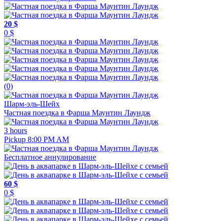
20 $
0 $
(0)
Шарм-эль-Шейх
Частная поездка в Фарша Маунтин Лаундж
3 hours
Pickup 8:00 PM AM
Бесплатное аннулирование
60 $
0 $