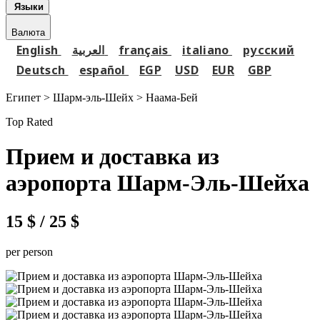
Языки
Валюта
English
العربية
français
italiano
русский
Deutsch
español
EGP
USD
EUR
GBP
Египет > Шарм-эль-Шейх >
Наама-Бей
Top Rated
Прием и доставка из
аэропорта Шарм-Эль-Шейха
15 $
/ 25 $
per person