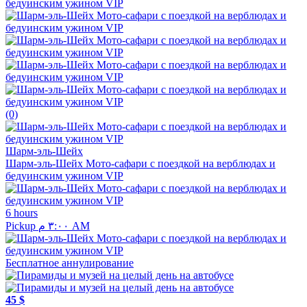
(0)
Шарм-эль-Шейх
Шарм-эль-Шейх Мото-сафари с поездкой на верблюдах и
бедуинским ужином VIP
6 hours
Pickup ٣:٠٠ م AM
Бесплатное аннулирование
45 $