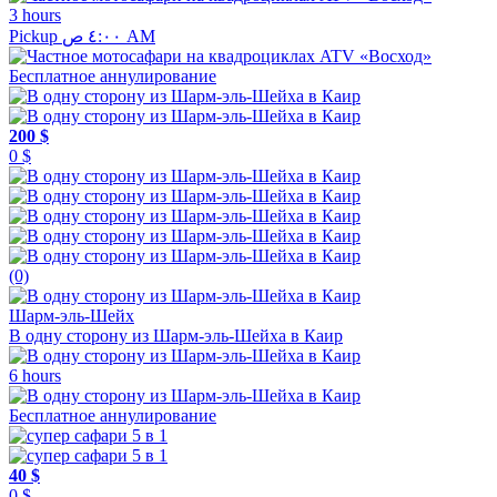
3 hours
Pickup ٤:٠٠ ص AM
Бесплатное аннулирование
200 $
0 $
(0)
Шарм-эль-Шейх
В одну сторону из Шарм-эль-Шейха в Каир
6 hours
Бесплатное аннулирование
40 $
0 $