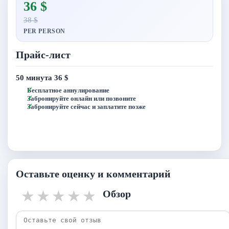
36 $
38 $
PER PERSON
Прайс-лист
50 минута
36 $
Бесплатное аннулирование
Забронируйте онлайн или позвоните
Забронируйте сейчас и заплатите позже
Оставьте оценку и комментарий
1 star
2 stars
3 stars
4 stars
5 stars
Обзор