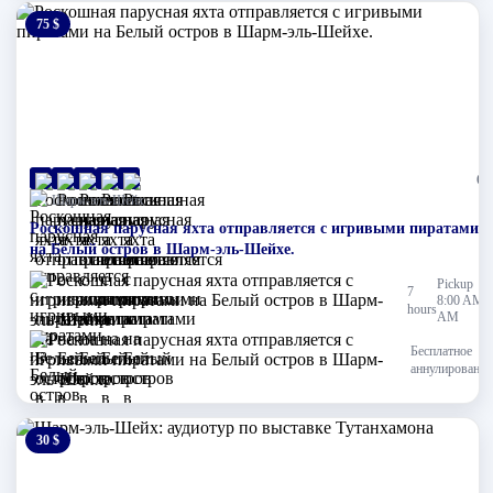
75 $
0 $
(0)
Шарм-эль-Шейх
Роскошная парусная яхта отправляется с игривыми пиратами
на Белый остров в Шарм-эль-Шейхе.
Pickup
7
8:00 AM
hours
AM
Бесплатное
аннулирование
30 $
0 $