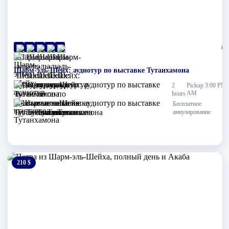
(0)
Шарм-эль-Шейх
Шарм-эль-Шейх: аудиотур по выставке Тутанхамона
2
Pickup 3:00 PM
AM
hours
Бесплатное
аннулирование
210 $
0 $