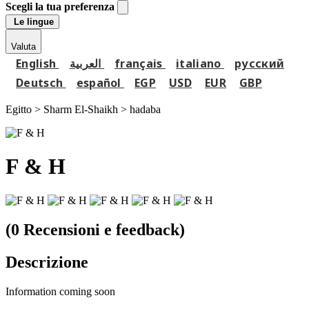
Scegli la tua preferenza
Le lingue
Valuta
English
العربية
français
italiano
русский
Deutsch
español
EGP
USD
EUR
GBP
Egitto > Sharm El-Shaikh >
hadaba
F & H
(0 Recensioni e feedback)
Descrizione
Information coming soon