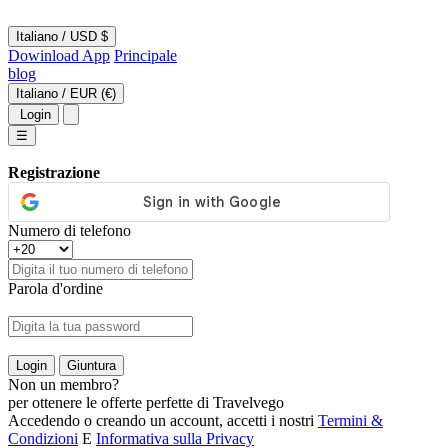
Italiano
/
USD $
Dowinload App
Principale
blog
Italiano
/
EUR (€)
Login
☰
Registrazione
Numero di telefono
Parola d'ordine
Login
Giuntura
Non un membro?
per ottenere le offerte perfette di Travelvego
Accedendo o creando un account, accetti i nostri
Termini &
Condizioni
E
Informativa sulla Privacy