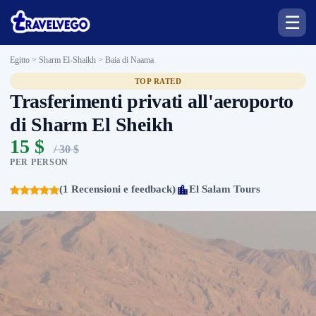
☰
Egitto > Sharm El-Shaikh >
Baia di Naama
TOP RATED
Trasferimenti privati all'aeroporto
di Sharm El Sheikh
15 $
/ 30 $
PER PERSON
(1 Recensioni e feedback)
El Salam Tours