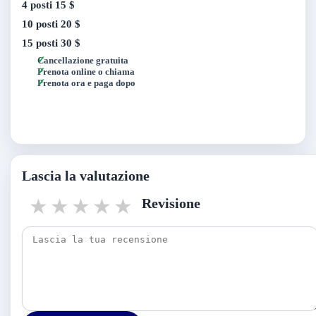
4 posti
15 $
10 posti
20 $
15 posti
30 $
Cancellazione gratuita
Prenota online o chiama
Prenota ora e paga dopo
Lascia la valutazione
1 star
2 stars
3 stars
4 stars
5 stars
Revisione