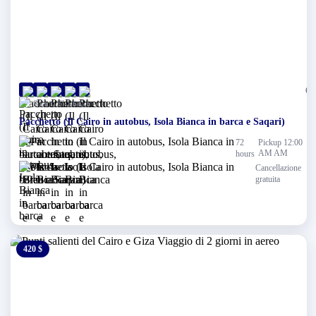
(0)
Sharm El-Shaikh
Pacchetto (Il Cairo in autobus, Isola Bianca in barca e Saqari)
72
Pickup 12:00
AM AM
hours
Cancellazione
gratuita
420 $
0 $