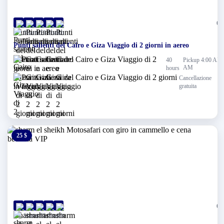
(0)
Sharm El-Shaikh
Punti salienti del Cairo e Giza Viaggio di 2 giorni in aereo
40
Pickup 4:00 AM
AM
hours
Cancellazione
gratuita
25 $
0 $
(0)
Sharm El-Shaikh