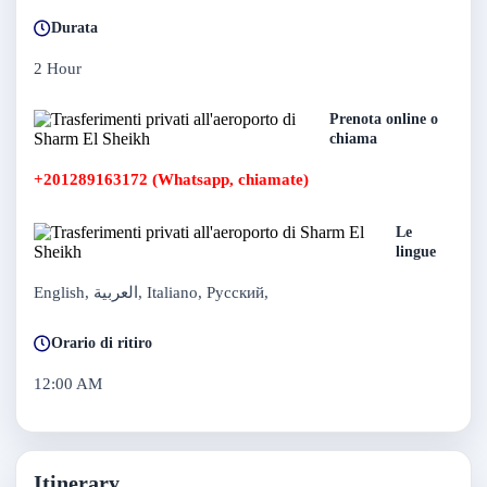
Durata
2 Hour
Prenota online o
chiama
+201289163172 (Whatsapp, chiamate)
Le
lingue
English, العربية, Italiano, Русский,
Orario di ritiro
12:00 AM
Itinerary