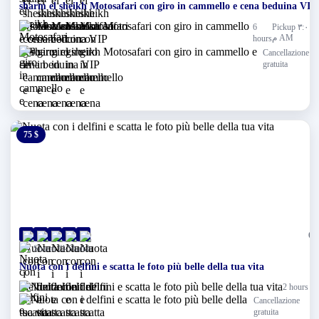
sharm el sheikh Motosafari con giro in cammello e cena beduina VIP
6
Pickup ٣:٠٠
م AM
hours
Cancellazione
gratuita
75 $
0 $
(0)
Sharm El-Shaikh
Nuota con i delfini e scatta le foto più belle della tua vita
2 hours
Cancellazione
gratuita