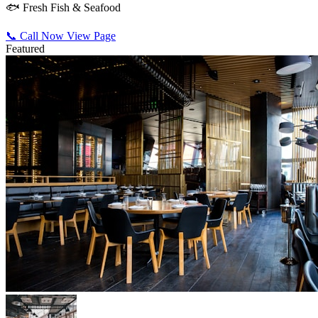
🐟 Fresh Fish & Seafood
📞 Call Now
View Page
Featured