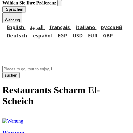
Wählen Sie Ihre Präferenz
Sprachen
Währung
English
العربية
français
italiano
русский
Deutsch
español
EGP
USD
EUR
GBP
suchen
Restaurants Scharm El-
Scheich
Wartung