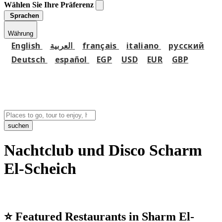
Wählen Sie Ihre Präferenz
Sprachen
Währung
English
العربية
français
italiano
русский
Deutsch
español
EGP
USD
EUR
GBP
suchen
Nachtclub und Disco Scharm
El-Scheich
⭐
Featured Restaurants in Sharm El-