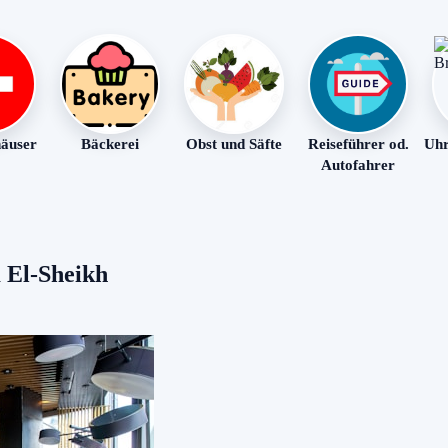
äuser
Bäckerei
Obst und Säfte
Reiseführer od.
Uhr
Autofahrer
 El-Sheikh