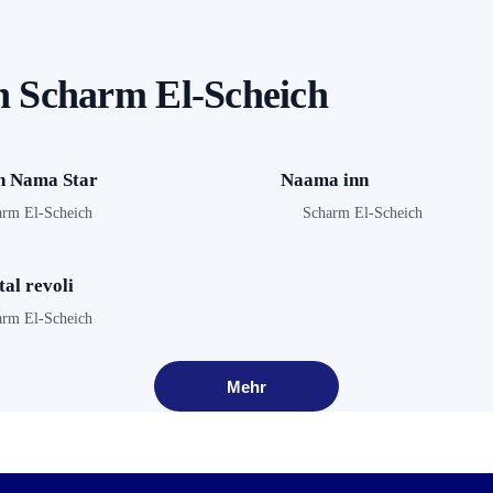
en Scharm El-Scheich
n Nama Star
Naama inn
arm El-Scheich
Scharm El-Scheich
al revoli
arm El-Scheich
Mehr