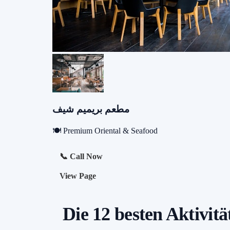
مطعم بريميم شيف
🍽️ Premium Oriental & Seafood
📞 Call Now
View Page
Die 12 besten Aktivit