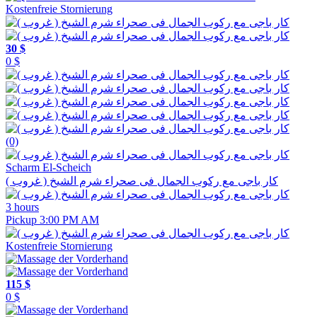
Kostenfreie Stornierung
30 $
0 $
(0)
Scharm El-Scheich
كار باجى مع ركوب الجمال فى صحراء شرم الشيخ ( غروب )
3 hours
Pickup 3:00 PM AM
Kostenfreie Stornierung
115 $
0 $