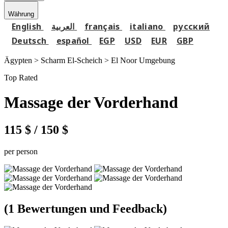
Währung
English
العربية
français
italiano
русский
Deutsch
español
EGP
USD
EUR
GBP
Ägypten > Scharm El-Scheich >
El Noor Umgebung
Top Rated
Massage der Vorderhand
115 $
/ 150 $
per person
(1 Bewertungen und Feedback)