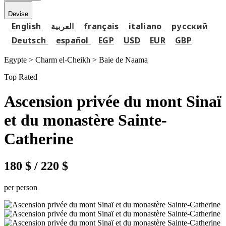
Devise
English
العربية
français
italiano
русский
Deutsch
español
EGP
USD
EUR
GBP
Egypte > Charm el-Cheikh >
Baie de Naama
Top Rated
Ascension privée du mont Sinaï
et du monastère Sainte-
Catherine
180 $
/ 220 $
per person