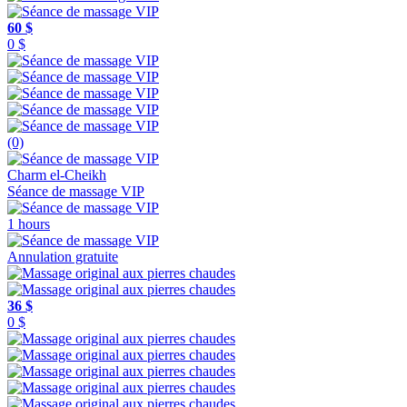
60 $
0 $
(0)
Charm el-Cheikh
Séance de massage VIP
1 hours
Annulation gratuite
36 $
0 $