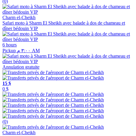
(0)
Charm el-Cheikh
Safari moto à Sharm El Sheikh avec balade à dos de chameau et
dîner bédouin VIP
6 hours
Pickup ٣:٠٠ م AM
Annulation gratuite
15 $
0 $
(0)
Charm el-Cheikh