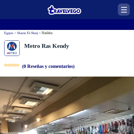
☰
Hadaba
Egipto > Sharm El-Sheij >
Metro Ras Kendy
(0 Reseñas y comentarios)