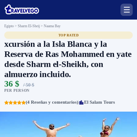
☰
Egipto > Sharm El-Sheij >
Naama Bay
TOP RATED
xcursión a la Isla Blanca y la
Reserva de Ras Mohammed en yate
desde Sharm el-Sheikh, con
almuerzo incluido.
36 $
/ 50 $
PER PERSON
(4 Reseñas y comentarios)
El Salam Tours