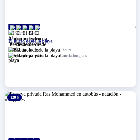
(0)
Sharm El-Sheij
El buceo desde la playa
1 hours
Cancelación gratis
120 $
0 $