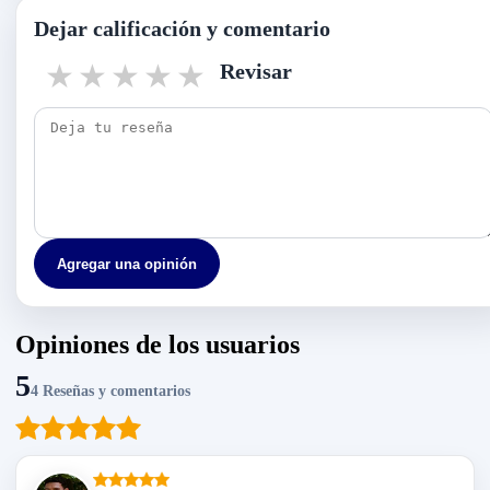
Dejar calificación y comentario
1 star
2 stars
3 stars
4 stars
5 stars
Revisar
Agregar una opinión
Opiniones de los usuarios
5
4 Reseñas y comentarios