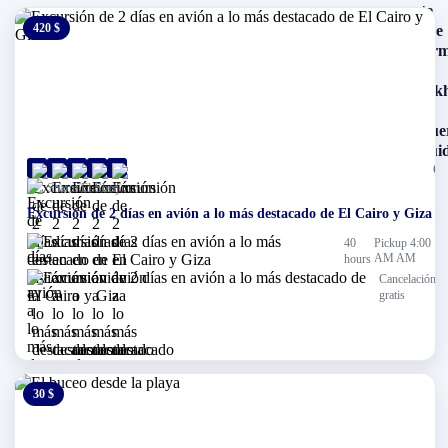
420 $
0 $
(0)
Sharm El-Sheij
Excursión de 2 días en avión a lo más destacado de El Cairo y Giza
40
Pickup 4:00
AM AM
hours
Cancelación
gratis
30 $
0 $