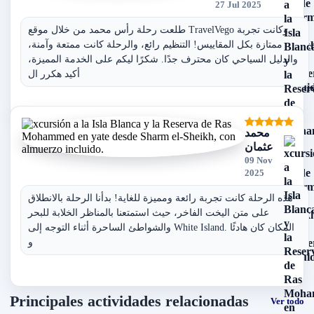
27 Jul 2025
طلعت رحلة رأس محمد من خلال موقع TravelVego وكانت تجربة
ممتازة بكل المقاييس! التنظيم رائع، والرحلة كانت ممتعة وآمنة،
والدليل السياحي كان محترف جدًا. شكرًا ليكم على الخدمة المميزة،
أكيد هكرر ال
محمد
عثمان
09 Nov
2025
هذه الرحلة كانت تجربة رائعة ومميزة للغاية! بدأنا الرحلة بالانطلاق
على متن اليخت الفاخر، حيث استمتعنا بالمناظر الخلابة للبحر
والشواطئ الساحرة أثناء التوجه إلى White Island. المكان كان هادئًا
و
Principales actividades relacionadas
Ver todo