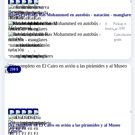
(0)
Sharm El-Sheij
Reserva privada Ras Mohammed en autobús - natación - manglares
6
Pickup ٨:٠٠
ص AM
hours
Cancelación
gratis
210 $
0 $
(0)
Sharm El-Sheij
Día completo en El Cairo en avión a las pirámides y al Museo
Egipcio.