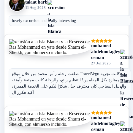
talaat harb
11 Aug 2023
lovely excursion and really interesting
mohamed
abdelmotagley
osman
27 Jul 2025
طلعت رحلة رأس محمد من خلال موقع TravelVego وكانت تجربة
ممتازة بكل المقاييس! التنظيم رائع، والرحلة كانت ممتعة وآمنة،
والدليل السياحي كان محترف جدًا. شكرًا ليكم على الخدمة المميزة،
أكيد هكرر ال
mohamed
abdelmotagley
osman